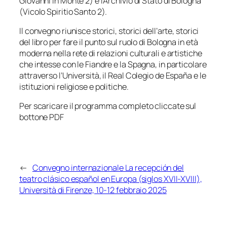
Giovanni in Monte 2) e l’Archivio di Stato di Bologna
(Vicolo Spiritio Santo 2).
Il convegno riunisce storici, storici dell’arte, storici
del libro per fare il punto sul ruolo di Bologna in età
moderna nella rete di relazioni culturali e artistiche
che intesse con le Fiandre e la Spagna, in particolare
attraverso l’Università, il Real Colegio de España e le
istituzioni religiose e politiche.
Per scaricare il programma completo cliccate sul
bottone PDF
←
Convegno internazionale La recepción del
teatro clásico español en Europa (siglos XVII-XVIII),
Università di Firenze, 10-12 febbraio 2025