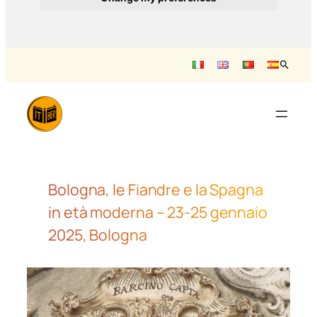
Vai
al
contenuto
Bologna, le Fiandre e la Spagna
in età moderna – 23-25 gennaio
2025, Bologna