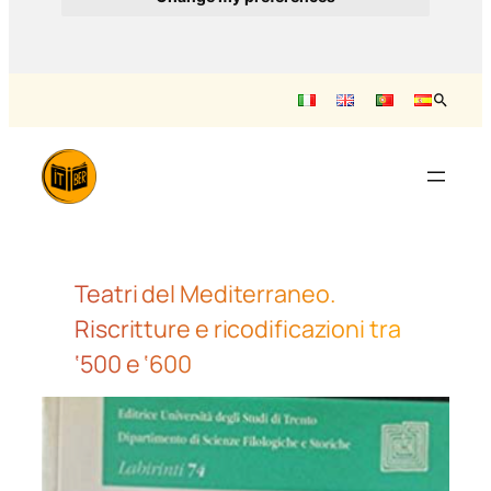
Vai
al
contenuto
Teatri del Mediterraneo.
Riscritture e ricodificazioni tra
‘500 e ‘600