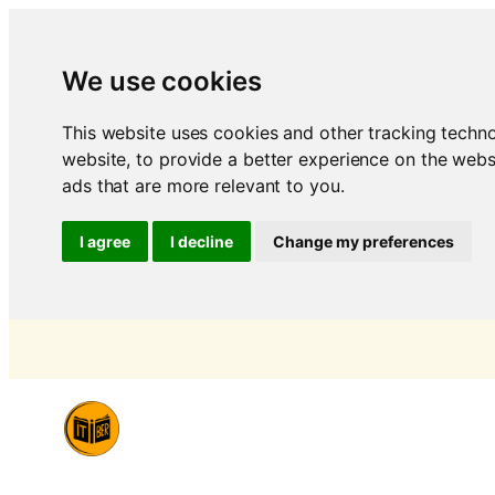
We use cookies
This website uses cookies and other tracking techn
website
,
to provide a better experience on the webs
ads that are more relevant to you
.
I agree
I decline
Change my preferences
Vai
al
contenuto