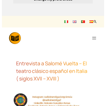
Saltar
para
o
conteúdo
Entrevista a Salomé Vuelta – El
teatro clásico español en Italia
( siglos XVII – XVIII )