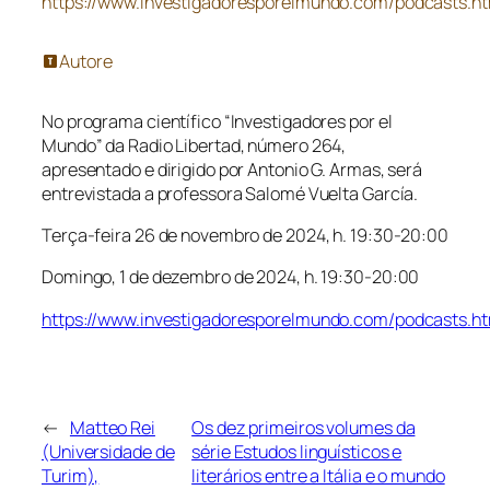
https://www.investigadoresporelmundo.com/podcasts.ht
Autore
No programa científico “Investigadores por el
Mundo” da Radio Libertad, número 264,
apresentado e dirigido por Antonio G. Armas, será
entrevistada a professora Salomé Vuelta García.
Terça-feira 26 de novembro de 2024, h. 19:30-20:00
Domingo, 1 de dezembro de 2024, h. 19:30-20:00
https://www.investigadoresporelmundo.com/podcasts.ht
←
Matteo Rei
Os dez primeiros volumes da
(Universidade de
série Estudos linguísticos e
Turim),
literários entre a Itália e o mundo