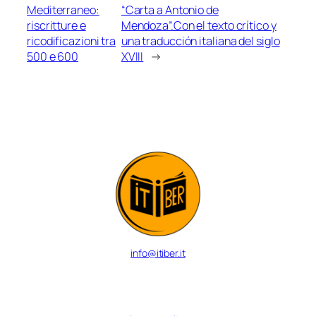
Mediterraneo:
“Carta a Antonio de
riscritture e
Mendoza”.Con el texto crítico y
ricodificazioni tra
una traducción italiana del siglo
500 e 600
XVIII
→
info@itiber.it
© 2024 Inter-University Center for Italo-Iberian Studies