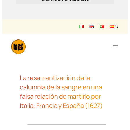
Saltar
para
o
conteúdo
La resemantización de la
calumnia de la sangre en una
falsa relación de martirio por
Italia, Francia y España (1627)