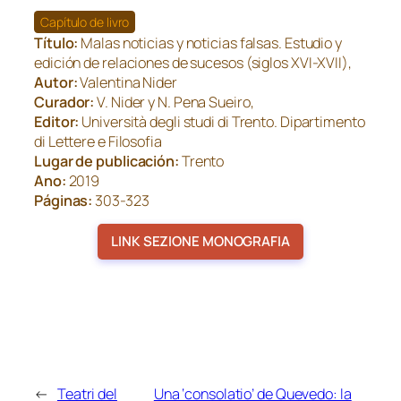
Capítulo de livro
Título:
Malas noticias y noticias falsas. Estudio y
edición de relaciones de sucesos (siglos XVI-XVII),
Autor:
Valentina Nider
Curador:
V. Nider y N. Pena Sueiro,
Editor:
Università degli studi di Trento. Dipartimento
di Lettere e Filosofia
Lugar de publicación:
Trento
Ano:
2019
Páginas:
303-323
LINK SEZIONE MONOGRAFIA
←
Teatri del
Una ‘consolatio’ de Quevedo: la