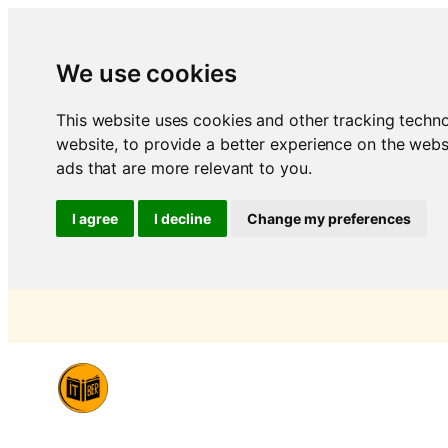
We use cookies
This website uses cookies and other tracking techn
website
,
to provide a better experience on the webs
ads that are more relevant to you
.
I agree
I decline
Change my preferences
Saltar
al
contenido